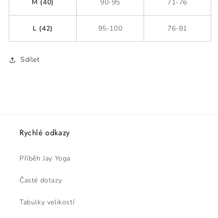
M (40)
90-95
71-76
L (42)
95-100
76-81
Sdílet
Rychlé odkazy
Příběh Jay Yoga
Časté dotazy
Tabulky velikostí