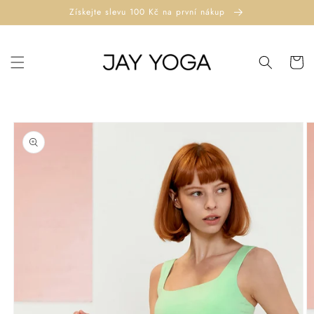
Přejít k
Získejte slevu 100 Kč na první nákup
obsahu
Košík
Přejít na
informace
o
produktu