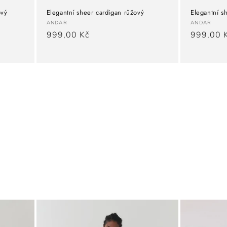
ový
Elegantní sheer cardigan růžový
Elegantní s
Dodavatel:
Dodavate
ANDAR
ANDAR
Běžná
999,00 Kč
Běžná
999,00 
cena
cena