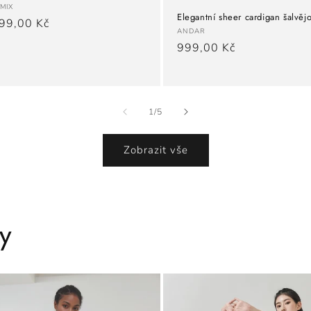
avatel:
MIX
Elegantní sheer cardigan šalvěj
ná
99,00 Kč
Dodavatel:
ANDAR
a
Běžná
999,00 Kč
cena
z
1
/
5
Zobrazit vše
y