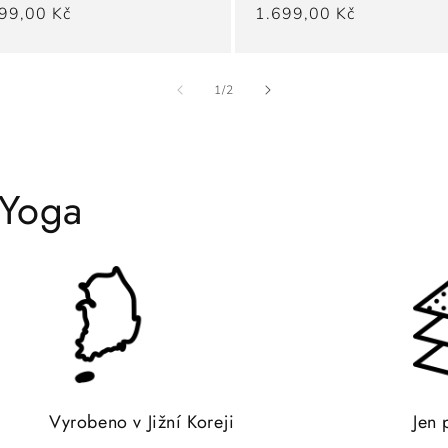
ná
99,00 Kč
Běžná
1.699,00 Kč
a
cena
z
1
/
2
 Yoga
Vyrobeno v Jižní Koreji
Jen 