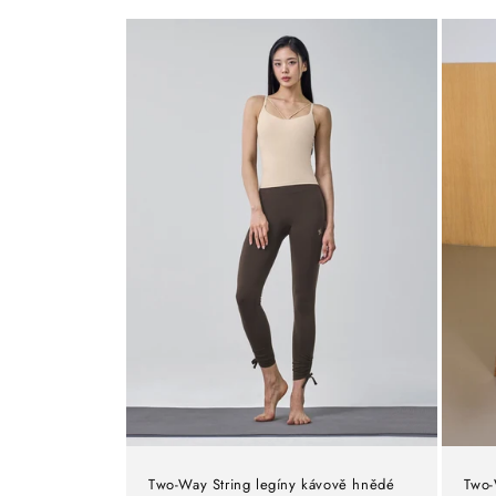
Two-Way String legíny kávově hnědé
Two-