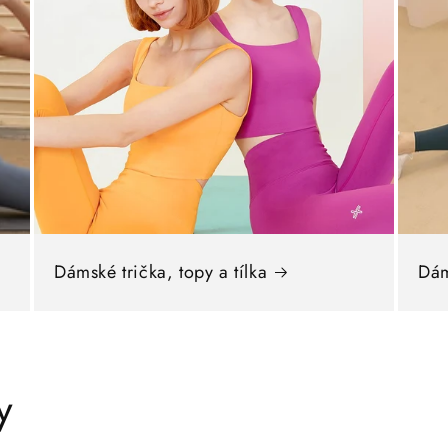
Dámské trička, topy a tílka
Dám
y