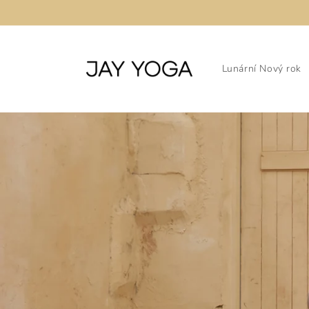
Přejít k
obsahu
Lunární Nový rok