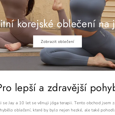
litní korejské oblečení na 
Zobrazit oblečení
Pro lepší a zdravější pohy
 se Jay a 10 let se věnuji jóga terapii. Tento obchod jsem za
hybělo oblečení, které by bylo nejen hezké, ale také pohod