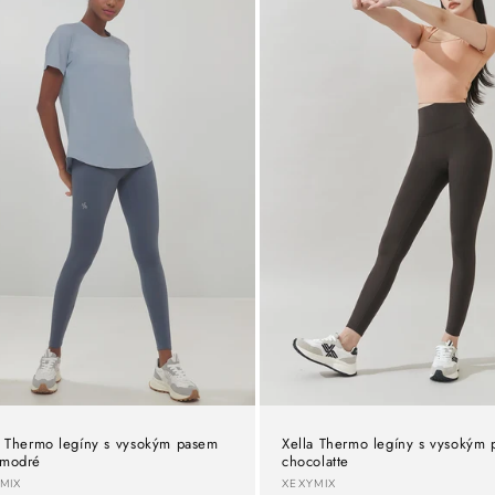
a Thermo legíny s vysokým pasem
Xella Thermo legíny s vysokým
omodré
chocolatte
avatel:
Dodavatel:
MIX
XEXYMIX