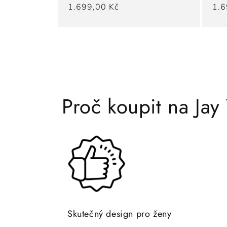
Běžná
1.699,00 Kč
Běž
1.6
cena
cen
Proč koupit na Jay
Skutečný design pro ženy