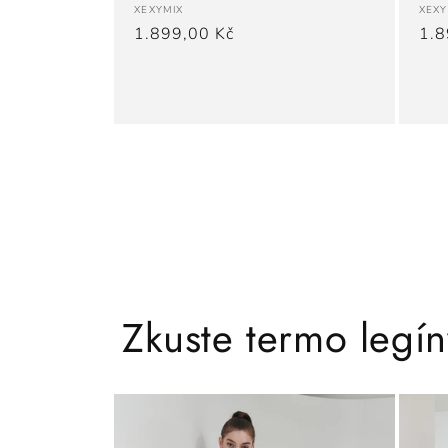
Dodavatel:
Dod
XEXYMIX
XEXY
Běžná
1.899,00 Kč
Běž
1.8
cena
cen
Zkuste termo legín