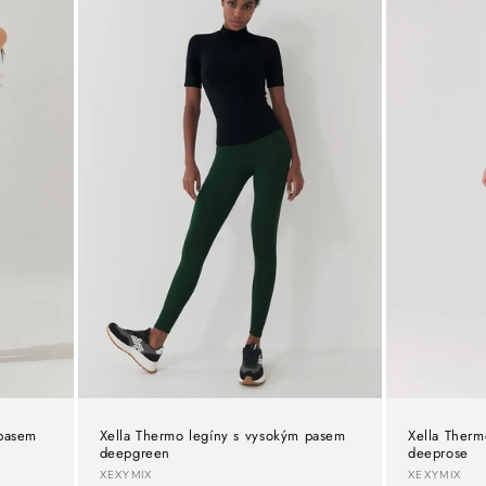
 pasem
Xella Thermo legíny s vysokým pasem
Xella Therm
deepgreen
deeprose
Dodavatel:
Dodavate
XEXYMIX
XEXYMIX