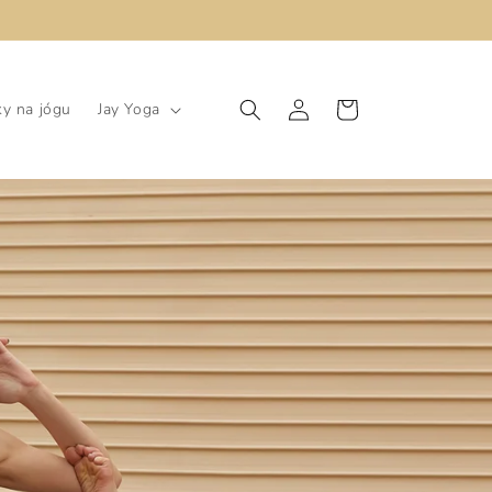
Přihlásit
Košík
y na jógu
Jay Yoga
se