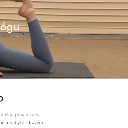
jógu
b
ložila před 3 lety,
lné a nabyté zdravými