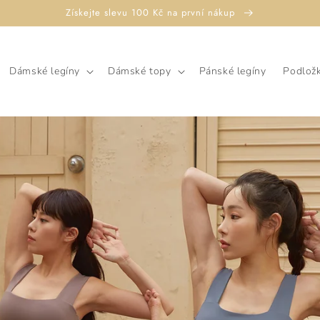
Získejte slevu 100 Kč na první nákup
Dámské legíny
Dámské topy
Pánské legíny
Podložk