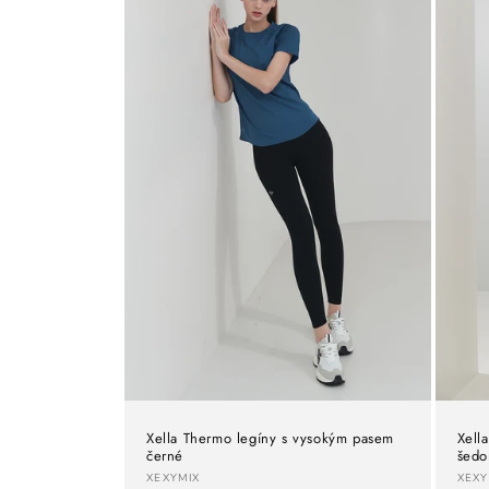
Xella Thermo legíny s vysokým pasem
Xell
černé
šed
Dodavatel:
Dod
XEXYMIX
XEXY