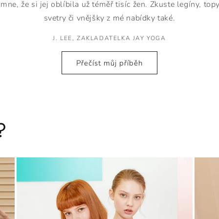
mne, že si jej oblíbila už téměř tisíc žen. Zkuste legíny, topy
svetry či vnějšky z mé nabídky také.
J. LEE, ZAKLADATELKA JAY YOGA
Přečíst můj příběh
?