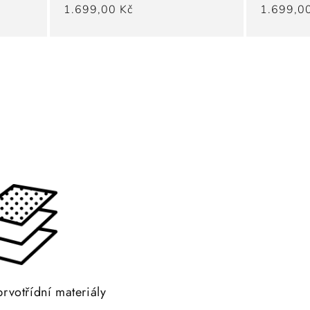
Běžná
1.699,00 Kč
Běžná
1.699,0
cena
cena
prvotřídní materiály