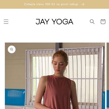
Přejít k
Získejte slevu 100 Kč na první nákup
obsahu
Košík
Přejít na
informace
o
produktu