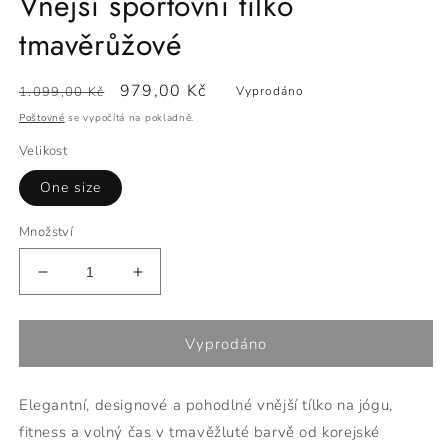
Vnější sportovní tílko
tmavěrůžové
Běžná
Výprodejová
979,00 Kč
1.099,00 Kč
Vyprodáno
cena
cena
Poštovné
se vypočítá na pokladně.
Velikost
One size
Množství
Snížit
Zvýšit
množství
množství
produktu
produktu
Vnější
Vnější
Vyprodáno
sportovní
sportovní
tílko
tílko
Elegantní, designové a pohodlné vnější tílko na jógu,
tmavěrůžové
tmavěrůžové
fitness a volný čas v tmavěžluté barvě od korejské