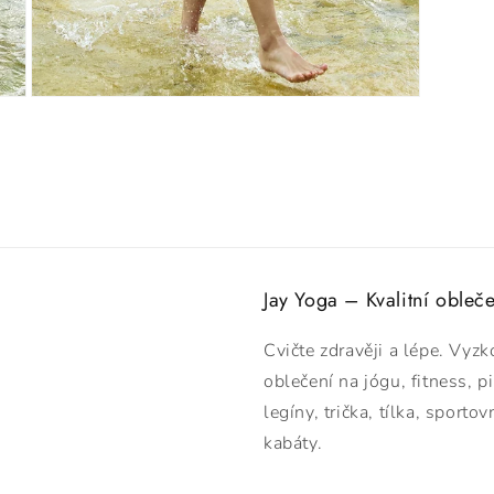
Otevřít
multimédia
8
v
modálním
okně
Jay Yoga – Kvalitní obleč
Cvičte zdravěji a lépe. Vyzk
oblečení na jógu, fitness, p
legíny, trička, tílka, sport
kabáty.