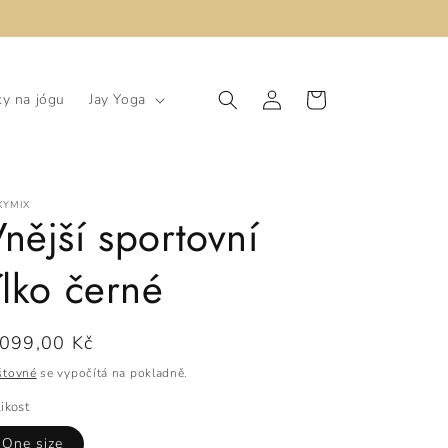
Přihlásit
Košík
y na jógu
Jay Yoga
se
XYMIX
nější sportovní
ílko černé
ěžná
.099,00 Kč
ena
štovné
se vypočítá na pokladně.
ikost
One size