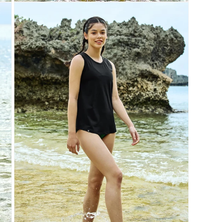
Otevřít
multimédia
6
v
modálním
okně