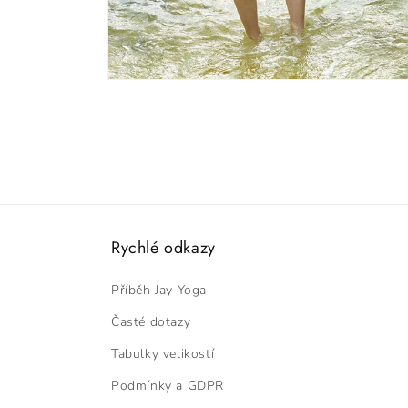
Otevřít
multimédia
7
v
modálním
okně
Rychlé odkazy
Příběh Jay Yoga
Časté dotazy
Tabulky velikostí
Podmínky a GDPR