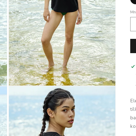
Mn
Otevřít
multimédia
2
El
v
modálním
tí
okně
ba
ko