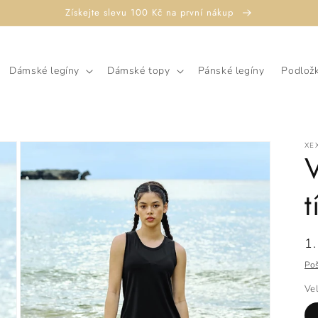
Získejte slevu 100 Kč na první nákup
Dámské legíny
Dámské topy
Pánské legíny
Podložk
XE
V
t
B
1
c
Po
Vel