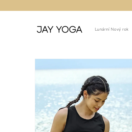
Přejít k
obsahu
Lunární Nový rok
Přejít na
informace
o
produktu