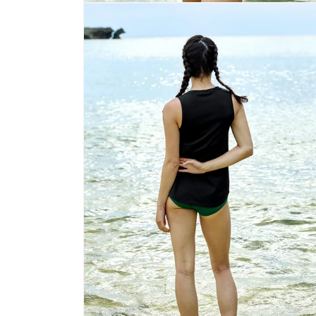
Otevřít
multimédia
5
v
modálním
okně