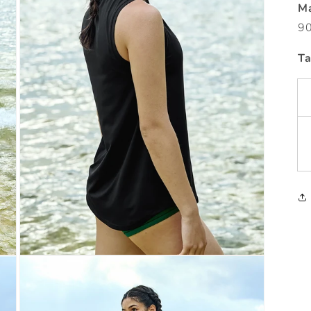
Ma
90
Ta
Otevřít
multimédia
4
v
modálním