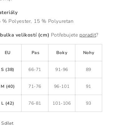
teriály
 % Polyester, 15 % Polyuretan
bulka velikostí (cm)
Potřebujete
poradit
?
EU
Pas
Boky
Nohy
S (38)
66-71
91-96
89
M (40)
71-76
96-101
91
L (42)
76-81
101-106
93
Sdílet