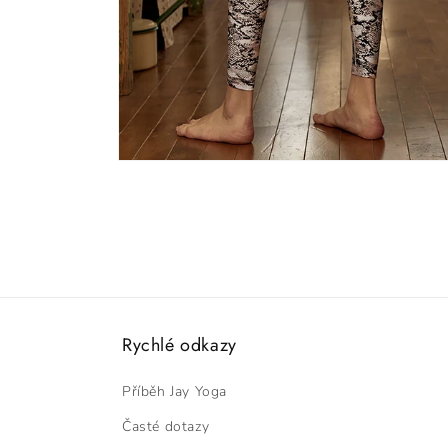
Otevřít
multimédia
9
v
modálním
okně
Rychlé odkazy
Příběh Jay Yoga
Časté dotazy