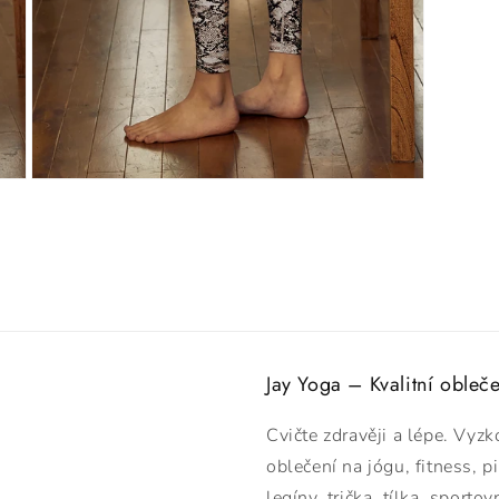
Otevřít
multimédia
10
v
modálním
okně
Jay Yoga – Kvalitní obleč
Cvičte zdravěji a lépe. Vyzk
oblečení na jógu, fitness, p
legíny, trička, tílka, sport