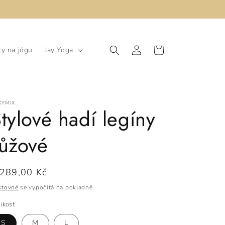
Přihlásit
Košík
y na jógu
Jay Yoga
se
XYMIX
tylové hadí legíny
růžové
ěžná
.289,00 Kč
ena
štovné
se vypočítá na pokladně.
ikost
S
M
L