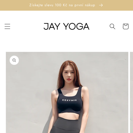
Přejít k
Získejte slevu 100 Kč na první nákup
obsahu
Košík
Přejít na
informace
o
produktu