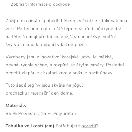
Zobrazit informace o obchodě
Zažijte
maximální pohodlí během cvičení se zdokonalenou
verzí Perfection
legín. Ještě lépe než předchůdkyně drží
na těle. Nemají přední ani vnější stehenní švy. Vnitřní
švy vás naopak podpoří v každé pozici.
V
yrobeny jsou z inovativní korejské látky. Je měkká,
pevná, rychle schne, a rozpíná se čtyřmi směry. Poslední
benefit zlepšuje cirkulaci krve a snižuje pocit únavy.
Tyto šedé
legíny jsou skvělé na jógu,
procházku i relaxační den doma.
Materiály
85 % Polyester, 15 % Polyuretan
Tabulka velikostí (cm)
Potřebujete
poradit
?