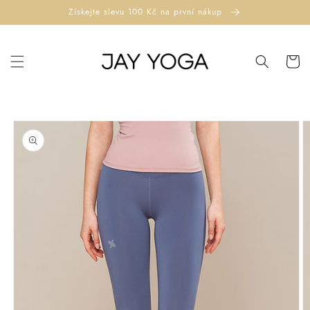
Přejít k
Získejte slevu 100 Kč na první nákup
obsahu
Košík
Přejít na
informace
o
produktu