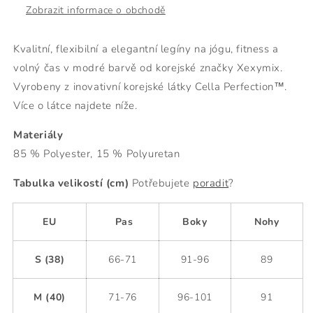
Zobrazit informace o obchodě
Kvalitní, flexibilní a elegantní legíny na jógu, fitness a
volný čas v modré barvě od korejské značky Xexymix.
Vyrobeny z inovativní korejské látky Cella Perfection™.
Více o látce najdete níže.
Materiály
85 % Polyester, 15 % Polyuretan
Tabulka velikostí (cm)
Potřebujete
poradit
?
EU
Pas
Boky
Nohy
S (38)
66-71
91-96
89
M (40)
71-76
96-101
91