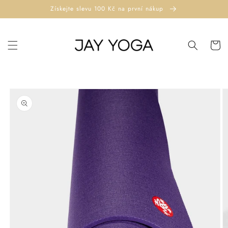
Přejít k
Získejte slevu 100 Kč na první nákup
obsahu
Košík
Přejít na
informace
o
produktu