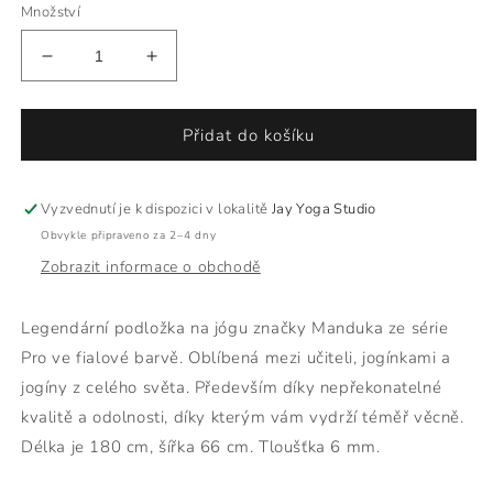
Množství
Snížit
Zvýšit
množství
množství
produktu
produktu
Jógamatka
Jógamatka
Přidat do košíku
Manduka
Manduka
Pro
Pro
6mm
6mm
Vyzvednutí je k dispozici v lokalitě
Jay Yoga Studio
fialová
fialová
Obvykle připraveno za 2–4 dny
Zobrazit informace o obchodě
Legendární podložka na jógu značky Manduka ze série
Pro ve fialové barvě. Oblíbená mezi učiteli, jogínkami a
jogíny z celého světa. Především díky nepřekonatelné
kvalitě a odolnosti, díky kterým vám vydrží téměř věcně.
Délka je 180 cm, šířka 66 cm. Tloušťka 6 mm.