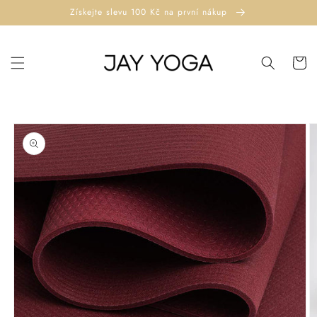
Přejít k
Získejte slevu 100 Kč na první nákup
obsahu
Košík
Přejít na
informace
o
produktu