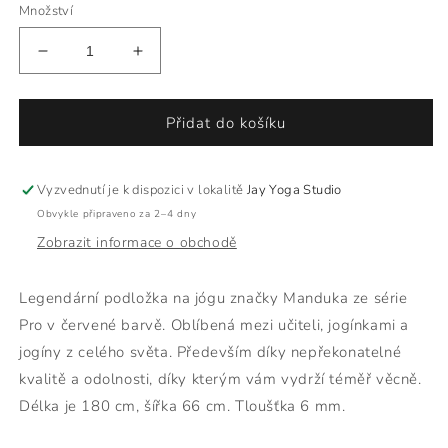
Množství
Snížit
Zvýšit
množství
množství
produktu
produktu
Jógamatka
Jógamatka
Přidat do košíku
Manduka
Manduka
Pro
Pro
6mm
6mm
Vyzvednutí je k dispozici v lokalitě
Jay Yoga Studio
červená
červená
Obvykle připraveno za 2–4 dny
Zobrazit informace o obchodě
Legendární podložka na jógu značky Manduka ze série
Pro v červené barvě. Oblíbená mezi učiteli, jogínkami a
jogíny z celého světa. Především díky nepřekonatelné
kvalitě a odolnosti, díky kterým vám vydrží téměř věcně.
Délka je 180 cm, šířka 66 cm. Tloušťka 6 mm.