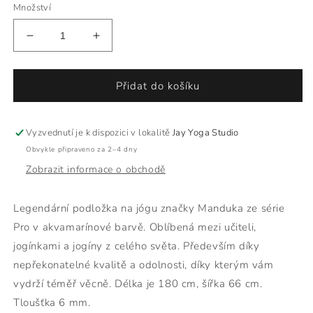
Množství
Snížit
Zvýšit
množství
množství
produktu
produktu
Jógamatka
Jógamatka
Přidat do košíku
Manduka
Manduka
Pro
Pro
6mm
6mm
Vyzvednutí je k dispozici v lokalitě
Jay Yoga Studio
akvamarínová
akvamarínová
Obvykle připraveno za 2–4 dny
Zobrazit informace o obchodě
Legendární podložka na jógu značky Manduka ze série
Pro v akvamarínové barvě. Oblíbená mezi učiteli,
jogínkami a jogíny z celého světa. Především díky
nepřekonatelné kvalitě a odolnosti, díky kterým vám
vydrží téměř věcně. Délka je 180 cm, šířka 66 cm.
Tloušťka 6 mm.