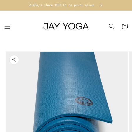
Přejít k
Získejte slevu 100 Kč na první nákup
obsahu
Košík
Přejít na
informace
o
produktu