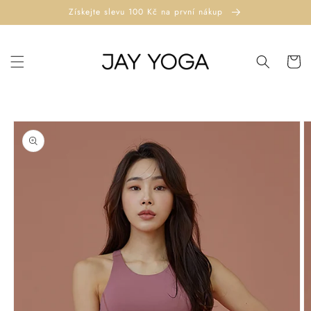
Přejít k
Získejte slevu 100 Kč na první nákup
obsahu
Košík
Přejít na
informace
o
produktu