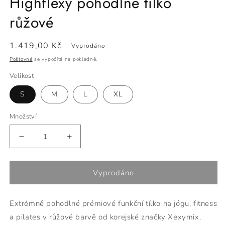
Highflexy pohodlné tílko
růžové
Běžná
1.419,00 Kč
Vyprodáno
cena
Poštovné
se vypočítá na pokladně.
Velikost
S
M
L
XL
Množství
Snížit
Zvýšit
množství
množství
produktu
produktu
Highflexy
Highflexy
Vyprodáno
pohodlné
pohodlné
tílko
tílko
Extrémně pohodlné
prémiové funkční
tílko
na jógu, fitness
růžové
růžové
a pilates v růžové barvě od korejské značky Xexymix.