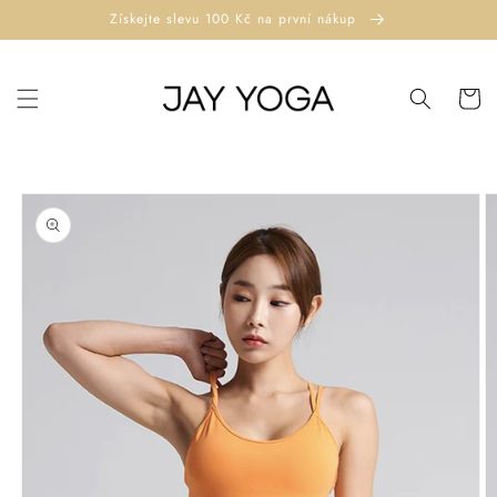
Přejít k
Získejte slevu 100 Kč na první nákup
obsahu
Košík
Přejít na
informace
o
produktu