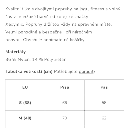
Kvalitní tílko s dvojitými popruhy
na jógu, fitness a volný
čas v oranžové barvě od korejské značky
Xexymix. P
opruhy drží top vždy na správném místě.
Velmi pohodlné a bezpečné i při náročném
pohybu.
Obsahuje odnímatelné košíčky.
Materiály
86 % Nylon, 14 % Polyuretan
Tabulka velikostí (cm)
Potřebujete
poradit
?
EU
Prsa
Pas
S (38)
66
58
M (40)
70
62