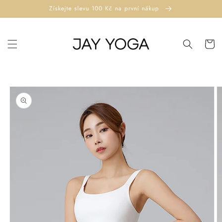
Přejít k
Získejte slevu 100 Kč na první nákup
obsahu
Košík
Přejít na
informace
o
produktu