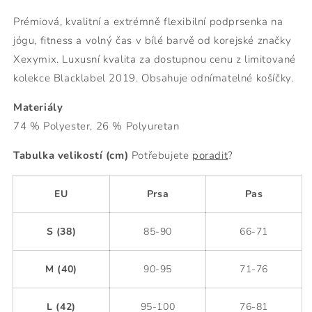
Prémiová
, k
valitní
a extrémně flexibilní podprsenka
na
jógu, fitness a volný čas v bílé barvě od korejské značky
Xexymix. Luxusní kvalita za dostupnou cenu z limitované
kolekce Blacklabel 2019. Obsahuje odnímatelné košíčky.
Materiály
74 % Polyester, 26 % Polyuretan
Tabulka velikostí (cm)
Potřebujete
poradit
?
EU
Prsa
Pas
S (38)
85-90
66-71
M (40)
90-95
71-76
L (42)
95-100
76-81